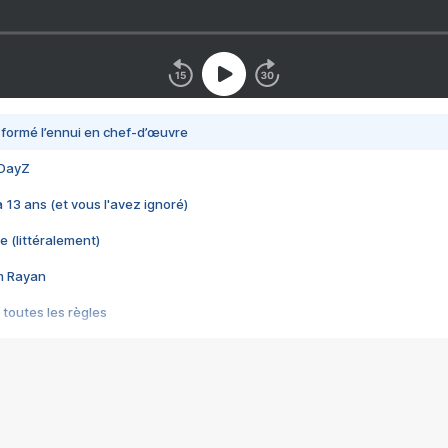
nsformé l’ennui en chef-d’œuvre
 DayZ
 a 13 ans (et vous l'avez ignoré)
e (littéralement)
im Rayan
 toutes les règles
s les jeux vidéo
us choquant de Rockstar ? - Le scandale BULLY
e plus moche de Steam