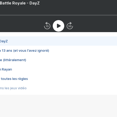
 Battle Royale - DayZ
 DayZ
 a 13 ans (et vous l'avez ignoré)
e (littéralement)
im Rayan
 toutes les règles
s les jeux vidéo
us choquant de Rockstar ? - Le scandale BULLY
e plus moche de Steam
du RÊVE tourne au CAUCHEMAR