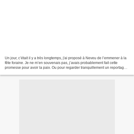
Un jour, c’était il y a très longtemps, j'ai proposé à Neveu de l’emmener à la
fête foraine. Je ne m’en souvenais pas, j’avais probablement fait cette
promesse pour avoir la paix. Ou pour regarder tranquillement un reportage
sur le tressage des sacs en...