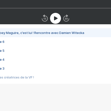
bey Maguire, c'est lui ! Rencontre avec Damien Witecka
e 6
e 5
e 4
e 3
s créatrices de la VF !
e 2
e 1
e Mektoub My Love arrive enfin ! Rencontre avec Shaïn Boumedine et Sal