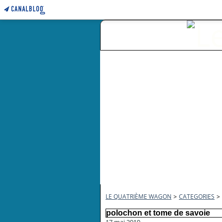
LE QUATRIÈME WAGON
>
CATEGORIES
>
polochon et tome de savoie