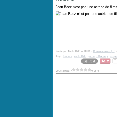
17 mai 2010
Joan Baez n'est pas une actrice de film
Posté par Melle BillE à 10:39 -
Commentaires [
…
]
-
Tags:
humour
,
melle Bille
,
george Clooney
,
nespr
Vous aimez ?
0 vote