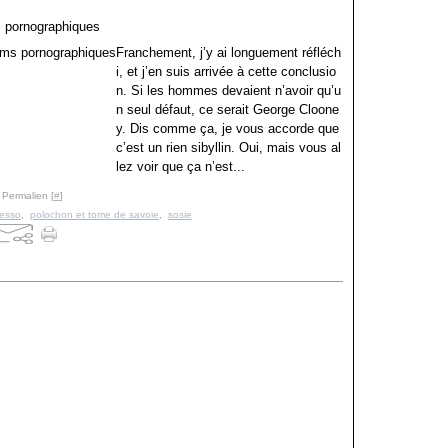
s pornographiques
Franchement, j’y ai longuement réfléch
i, et j’en suis arrivée à cette conclusio
n. Si les hommes devaient n’avoir qu’u
n seul défaut, ce serait George Cloone
y. Dis comme ça, je vous accorde que
c’est un rien sibyllin. Oui, mais vous al
lez voir que ça n’est...
 Permalien [
#
]
esso
,
polochon et tome de savoie
,
sosie