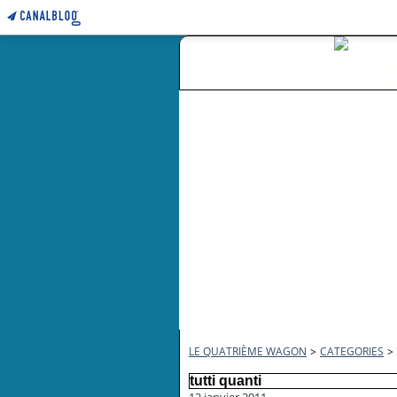
LE QUATRIÈME WAGON
>
CATEGORIES
>
tutti quanti