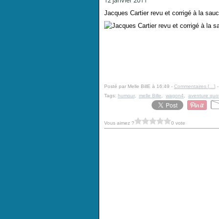
12 janvier 2011
Jacques Cartier revu et corrigé à la sau
Posté par Melle BillE à 16:49 -
Commentaires [
…
]
-
Tags:
humour
,
melle Bille
,
wagon4
,
aventure quo
Vous aimez ?
0 vote