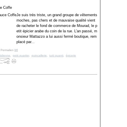
ce Coffe
Je suis très triste, un grand groupe de vêtements
moches, pas chers et de mauvaise qualité vient
de racheter le fond de commerce de Mourad, le p
etit épicier arabe du coin de la rue. L'an passé, m
onsieur Mattazzo a lui aussi fermé boutique, rem
placé par...
 Permalien [
#
]
tidienne
,
petit quartier
,
quincaillerie
,
tutti quanti
,
épicerie