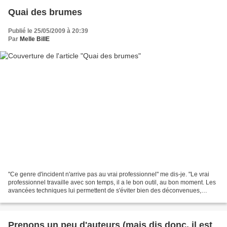
Quai des brumes
Publié le 25/05/2009 à 20:39
Par
Melle BillE
"Ce genre d'incident n'arrive pas au vrai professionnel" me dis-je. "Le vrai
professionnel travaille avec son temps, il a le bon outil, au bon moment. Les
avancées techniques lui permettent de s'éviter bien des déconvenues,
lorsque la tempête est venue.A...
Prenons un peu d'auteurs (mais dis donc, il est