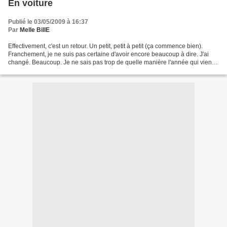
En voiture
Publié le 03/05/2009 à 16:37
Par
Melle BillE
Effectivement, c'est un retour. Un petit, petit à petit (ça commence bien).
Franchement, je ne suis pas certaine d'avoir encore beaucoup à dire. J'ai
changé. Beaucoup. Je ne sais pas trop de quelle manière l'année qui vient
de s'écouler à fait frétiller...