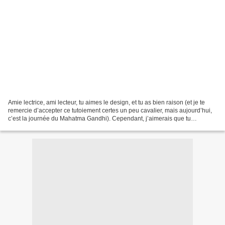
Amie lectrice, ami lecteur, tu aimes le design, et tu as bien raison (et je te
remercie d’accepter ce tutoiement certes un peu cavalier, mais aujourd’hui,
c’est la journée du Mahatma Gandhi). Cependant, j’aimerais que tu
m’accordes la possibilité d’un...