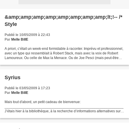
&amp;amp;amp;amp;amp;amp;amp;amp;lt;!-- /*
Style
Publié le 10/05/2009 à 22:43
Par
Melle BillE
A priori, c’était un week-end formidable à raconter. Imprévu et professionnel,
avec un type qui ressemblait à Robert Stack, mais avec la voix de Robert
Lamoureux. Ou celle de Max la Menace. Ou de Joe Pesci (mais peut-être
que c’est la même). Je me réjouissais...
Syrius
Publié le 03/05/2009 à 17:23
Par
Melle BillE
Mais tout d'abord, un petit cadeau de bienvenue:
___________________________________________________________
J’étais hier à la bibliothèque, à la recherche d’informations alternatives sur
un sujet inavouable, lorsque je croisai le regard de ma copine...