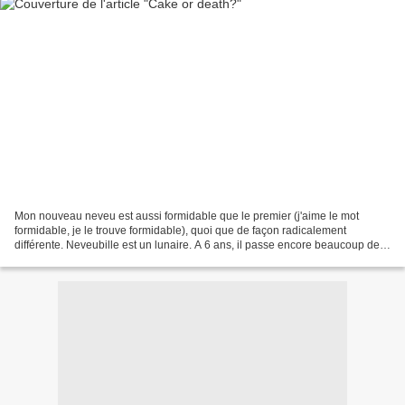
Mon nouveau neveu est aussi formidable que le premier (j'aime le mot
formidable, je le trouve formidable), quoi que de façon radicalement
différente. Neveubille est un lunaire. A 6 ans, il passe encore beaucoup de
temps avec le capitaine Crochet, Darth...