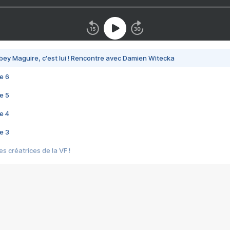
bey Maguire, c'est lui ! Rencontre avec Damien Witecka
e 6
e 5
e 4
e 3
s créatrices de la VF !
e 2
e 1
e Mektoub My Love arrive enfin ! Rencontre avec Shaïn Boumedine et Sal
i : après Toni en famille