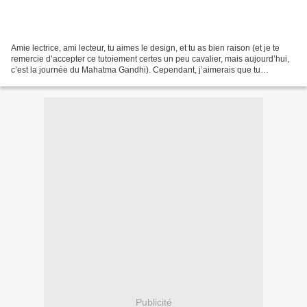
Amie lectrice, ami lecteur, tu aimes le design, et tu as bien raison (et je te
remercie d’accepter ce tutoiement certes un peu cavalier, mais aujourd’hui,
c’est la journée du Mahatma Gandhi). Cependant, j’aimerais que tu
m’accordes la possibilité d’un...
Publicité