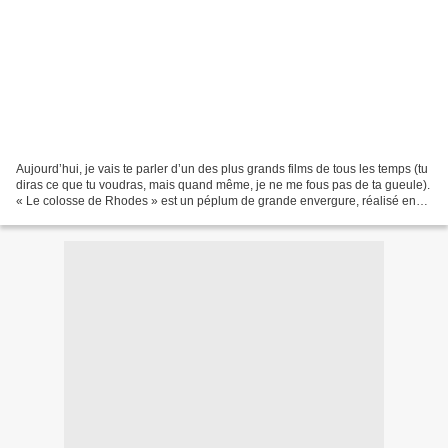
Aujourd’hui, je vais te parler d’un des plus grands films de tous les temps (tu
diras ce que tu voudras, mais quand même, je ne me fous pas de ta gueule).
« Le colosse de Rhodes » est un péplum de grande envergure, réalisé en
1961 par Sergio Leone. Et...