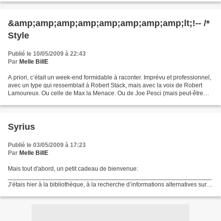
&amp;amp;amp;amp;amp;amp;amp;amp;lt;!-- /*
Style
Publié le 10/05/2009 à 22:43
Par
Melle BillE
A priori, c’était un week-end formidable à raconter. Imprévu et professionnel,
avec un type qui ressemblait à Robert Stack, mais avec la voix de Robert
Lamoureux. Ou celle de Max la Menace. Ou de Joe Pesci (mais peut-être
que c’est la même). Je me réjouissais...
Syrius
Publié le 03/05/2009 à 17:23
Par
Melle BillE
Mais tout d'abord, un petit cadeau de bienvenue:
___________________________________________________________
J’étais hier à la bibliothèque, à la recherche d’informations alternatives sur
un sujet inavouable, lorsque je croisai le regard de ma copine...