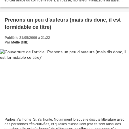
épicier arabe du coin de la rue. L'an passé, monsieur Mattazzo a lui aussi
fermé boutique, remplacé par...
Prenons un peu d'auteurs (mais dis donc, il est
formidable ce titre)
Publié le 21/05/2009 à 21:22
Par
Melle BillE
Parfois, j'ai honte. Si, j'ai honte. Notamment lorsque je discute littérature avec
des personnes très cultivées, et qu'elles m'assaillent (car ce sont aussi des
guerriers, elle est très bonne) de références occultes dont personne n'a