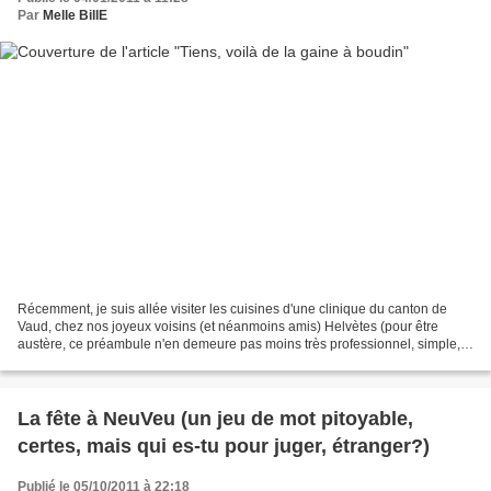
Par
Melle BillE
Récemment, je suis allée visiter les cuisines d'une clinique du canton de
Vaud, chez nos joyeux voisins (et néanmoins amis) Helvètes (pour être
austère, ce préambule n'en demeure pas moins très professionnel, simple,
clair et concis. Les initiés apprécieront.)....
La fête à NeuVeu (un jeu de mot pitoyable,
certes, mais qui es-tu pour juger, étranger?)
Publié le 05/10/2011 à 22:18