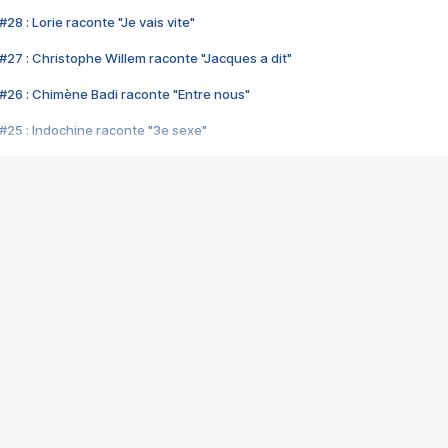
28 : Lorie raconte "Je vais vite"
#27 : Christophe Willem raconte "Jacques a dit"
#26 : Chimène Badi raconte "Entre nous"
#25 : Indochine raconte "3e sexe"
#24 : Zaho raconte "C'est chelou"
#23 : Patrick Bruel raconte "Au café des délices"
#22 : Kyo raconte "Le chemin"
#21 : Nolwenn Leroy raconte "Cassé"
#20 : Patrick Hernandez raconte "Born to be alive"
#19 : Lorie raconte "Près de moi"
#18 : Michael Jones raconte "A nos actes manqués" (avec Jean-Jacque
#17 : Khaled raconte "Aïcha"