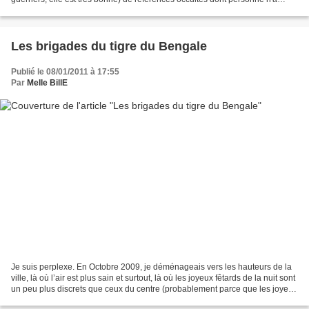
jamais entendu parler....
Les brigades du tigre du Bengale
Publié le 08/01/2011 à 17:55
Par
Melle BillE
Je suis perplexe. En Octobre 2009, je déménageais vers les hauteurs de la
ville, là où l’air est plus sain et surtout, là où les joyeux fêtards de la nuit sont
un peu plus discrets que ceux du centre (probablement parce que les joyeux
fêtards d’en haut...