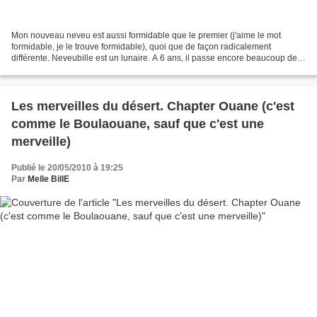
Mon nouveau neveu est aussi formidable que le premier (j'aime le mot
formidable, je le trouve formidable), quoi que de façon radicalement
différente. Neveubille est un lunaire. A 6 ans, il passe encore beaucoup de
temps avec le capitaine Crochet, Darth...
Les merveilles du désert. Chapter Ouane (c'est
comme le Boulaouane, sauf que c'est une
merveille)
Publié le 20/05/2010 à 19:25
Par
Melle BillE