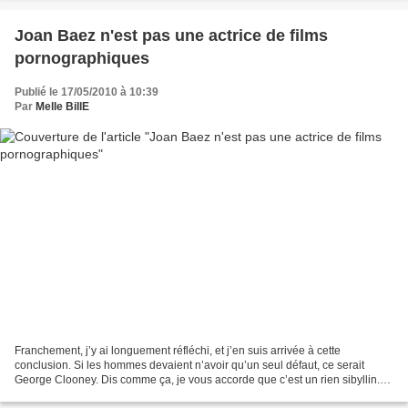
Joan Baez n'est pas une actrice de films
pornographiques
Publié le 17/05/2010 à 10:39
Par
Melle BillE
Franchement, j’y ai longuement réfléchi, et j’en suis arrivée à cette
conclusion. Si les hommes devaient n’avoir qu’un seul défaut, ce serait
George Clooney. Dis comme ça, je vous accorde que c’est un rien sibyllin.
Oui, mais vous allez voir que ça n’est...