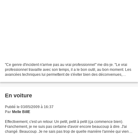
"Ce genre d'incident n'arrive pas au vrai professionnel" me dis-je. "Le vrai
professionnel travaille avec son temps, il a le bon outil, au bon moment. Les
avancées techniques lui permettent de s'éviter bien des déconvenues,
lorsque la tempête est venue.A...
En voiture
Publié le 03/05/2009 à 16:37
Par
Melle BillE
Effectivement, c'est un retour. Un petit, petit à petit (ça commence bien).
Franchement, je ne suis pas certaine d'avoir encore beaucoup à dire. J'ai
changé. Beaucoup. Je ne sais pas trop de quelle manière l'année qui vient
de s'écouler à fait frétiller...