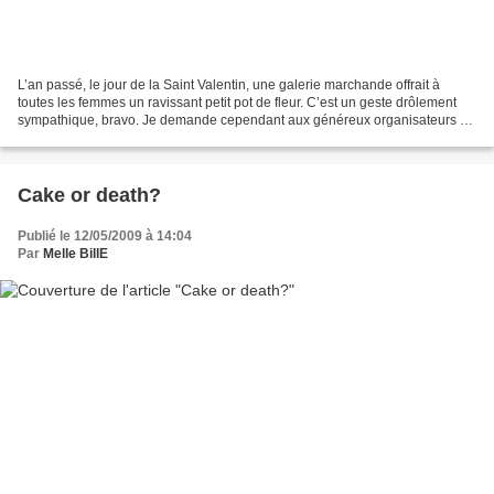
L’an passé, le jour de la Saint Valentin, une galerie marchande offrait à
toutes les femmes un ravissant petit pot de fleur. C’est un geste drôlement
sympathique, bravo. Je demande cependant aux généreux organisateurs de
renoncer à le faire cette année,...
Cake or death?
Publié le 12/05/2009 à 14:04
Par
Melle BillE