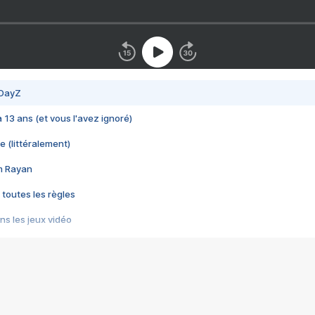
 DayZ
 a 13 ans (et vous l'avez ignoré)
e (littéralement)
im Rayan
 toutes les règles
s les jeux vidéo
us choquant de Rockstar ? - Le scandale BULLY
e plus moche de Steam
du RÊVE tourne au CAUCHEMAR