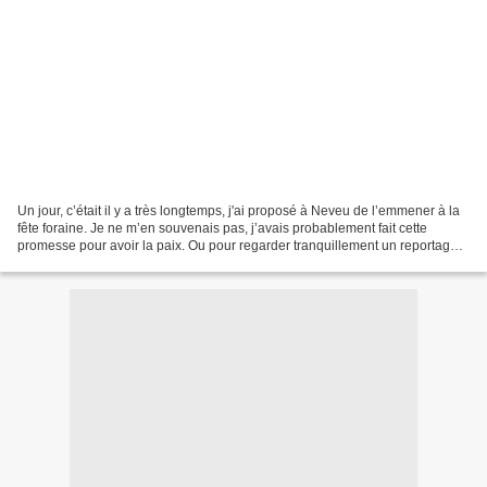
Un jour, c’était il y a très longtemps, j'ai proposé à Neveu de l’emmener à la
fête foraine. Je ne m’en souvenais pas, j’avais probablement fait cette
promesse pour avoir la paix. Ou pour regarder tranquillement un reportage
sur le tressage des sacs en...