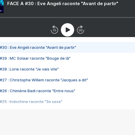
FACE A #30 : Eve Angeli raconte "Avant de partir"
#30 : Eve Angeli raconte "Avant de partir"
#29 : MC Solaar raconte "Bouge de là"
28 : Lorie raconte "Je vais vite"
#27 : Christophe Willem raconte "Jacques a dit"
#26 : Chimène Badi raconte "Entre nous"
#25 : Indochine raconte "3e sexe"
#24 : Zaho raconte "C'est chelou"
#23 : Patrick Bruel raconte "Au café des délices"
#22 : Kyo raconte "Le chemin"